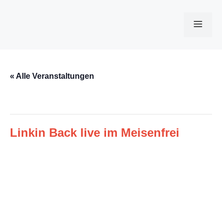
Zum
Inhalt
Men
springen
« Alle Veranstaltungen
Diese Veranstaltung hat bereits stattgefunden.
Linkin Back live im Meisenfrei
September 14, 2024