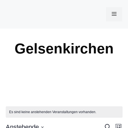
Zum
Inhalt
Men
springen
Gelsenkirchen
Gelsenkirchen
Es sind keine anstehenden Veranstaltungen vorhanden.
V
Anstehende
S