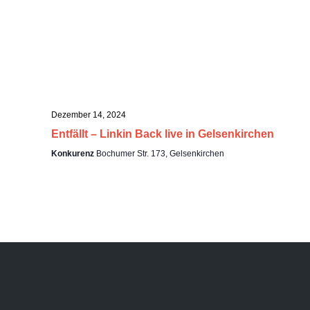
t
e
u
n
-
n
N
a
g
v
i
e
Dezember 14, 2024
g
Entfällt – Linkin Back live in Gelsenkirchen
a
n
Konkurenz
Bochumer Str. 173, Gelsenkirchen
t
i
S
o
n
u
c
h