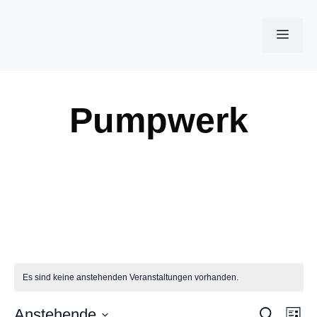
Zum
Inhalt
Men
springen
Pumpwerk
Pumpwerk
Es sind keine anstehenden Veranstaltungen vorhanden.
V
Anstehende
S