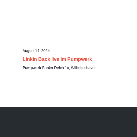
t
e
u
n
-
n
N
a
g
v
i
e
August 14, 2024
g
Linkin Back live im Pumpwerk
a
n
Pumpwerk
Banter Deich 1a, Wilhelmshaven
t
i
S
o
n
u
c
h