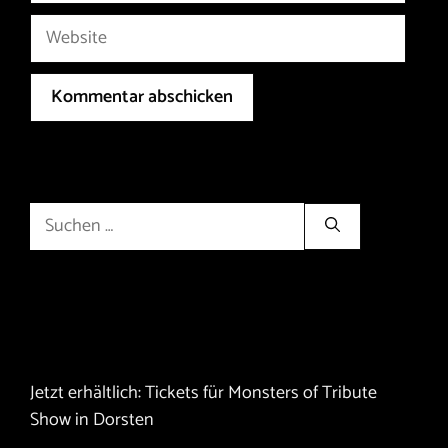
Neueste Beiträge
Jetzt erhältlich: Tickets für Monsters of Tribute
Show in Dorsten
Olfen Rocks! Wir sind am 29.11.2025 im eventwerk
Olfen dabei!
Final Show 2024: Bilder aus dem Outbaix
The Emptiness Machine – Clip aus dem Meisenfrei
Jetzt die letzten Tickets für Duisburg sichern!