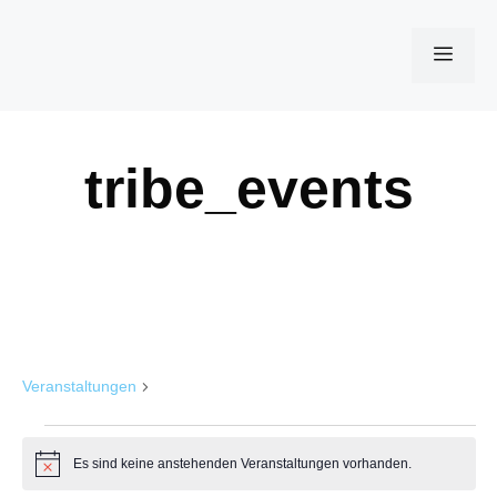
Zum
Inhalt
Men
springen
tribe_events
Live
Veranstaltungen
Live
Veranstaltungen
Es sind keine anstehenden Veranstaltungen vorhanden.
H
i