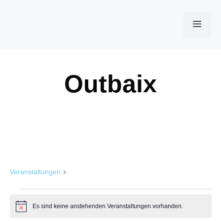
Zum
Inhalt
Men
springen
Outbaix
Outbaix
Veranstaltungen
Outbaix
Veranstaltungen
Es sind keine anstehenden Veranstaltungen vorhanden.
H
i