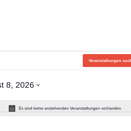
nberg
gen
Veranstaltungen suc
t 8, 2026
Es sind keine anstehenden Veranstaltungen vorhanden.
H
i
n
w